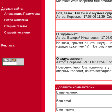
Microsoft Word запретил мне печатат
Друзья сайта:
Вот, Казак. Так ты и о музыке суд
Александра Пахмутова
Автор:
Коровьев
17.08.06 11:39
Со
Ретро Фонотека
Старые газеты
Старый песенник
О "курлычат"
Автор:
Валерий Николаевич
17.08.0
Не знаю, прочтет ли кто нибудь, н
Реклама:
гораздо хуже, чем "а". Поэтому я ц
О задушевности
Автор:
Бобраков
29.11.07 11:54
Соо
По-моему, Георг Отс исполнил эту 
оперным голосом, но это эстрадная 
Добавить комментарий:
Ваше имя/ник:
Ваш email:
Ваш пароль: