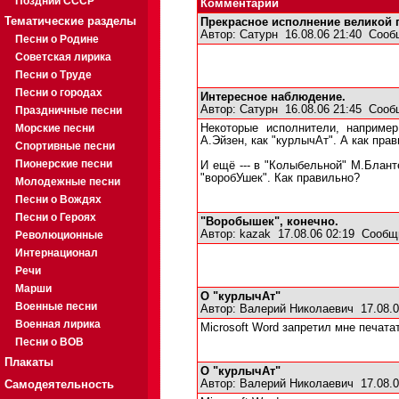
Поздний СССР
Комментарии
Тематические разделы
Прекрасное исполнение великой п
Автор:
Сатурн
16.08.06 21:40
Сооб
Песни о Родине
Советская лирика
Песни о Труде
Песни о городах
Интересное наблюдение.
Автор:
Сатурн
16.08.06 21:45
Сооб
Праздничные песни
Морские песни
Некоторые исполнители, например
А.Эйзен, как "курлычАт". А как прав
Спортивные песни
Пионерские песни
И ещё --- в "Колыбельной" М.Блант
"воробУшек". Как правильно?
Молодежные песни
Песни о Вождях
Песни о Героях
"Воробышек", конечно.
Автор:
kazak
17.08.06 02:19
Сообщ
Революционные
Интернационал
Речи
Марши
О "курлычАт"
Военные песни
Автор:
Валерий Николаевич
17.08.0
Военная лирика
Microsoft Word запретил мне печатат
Песни о ВОВ
Плакаты
О "курлычАт"
Самодеятельность
Автор:
Валерий Николаевич
17.08.0