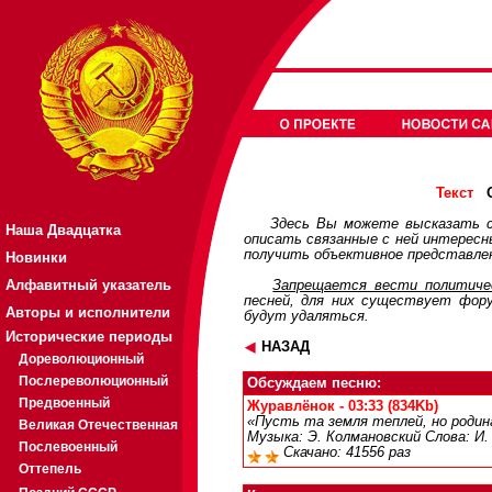
О
Текст
Здесь Вы можете высказать с
Наша Двадцатка
описать связанные с ней интерес
получить объективное представлен
Новинки
Алфавитный указатель
Запрещается вести политичес
песней, для них существует
фор
Авторы и исполнители
будут удаляться.
Исторические периоды
НАЗАД
Дореволюционный
Послереволюционный
Обсуждаем песню:
Предвоенный
Журавлёнок - 03:33 (834Kb)
«Пусть та земля теплей, но роди
Великая Отечественная
Музыка: Э. Колмановский Слова: И
Послевоенный
Скачано: 41556 раз
Оттепель