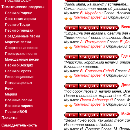
Поздний СССР
"Люди мира, на минуту встаньте...
Тематические разделы
Самая известная песня об узниках
Музыка:
В. Мурадели
Слова: Алекса
Песни о Родине
Комментариев: 23
Обращений:
Советская лирика
Песни о Труде
Весн
Песни о городах
"Страшна для врагов и светла для д
Праздничные песни
"Брежневская" песня о значении Ве
Музыка:
А. Пахмутова
Слова:
Е. Д
Морские песни
Комментариев: 3
Обращений: 
Спортивные песни
Пионерские песни
Где 
Молодежные песни
"Майскими короткими ночами, отгрем
Песни о Вождях
Качество хорошее.
Музыка:
В. Соловьев-Седой
Слова:
Песни о Героях
Комментариев: 4
Обращений: 
Революционные
Интернационал
Дов
Речи
"Год сорок первый, начало июня. Все
Марши
Песня о последних мирных днях 41-г
Музыка:
Павел Аедоницкий
Слова: Ф
Военные песни
Комментариев: 5
Обращений: 
Военная лирика
Песни о ВОВ
Май
Плакаты
"Весна 45-го года, как ждал тебя син
Известная песня о Победе
Самодеятельность
Музыка: И. Лученок Слова: М. Ясен