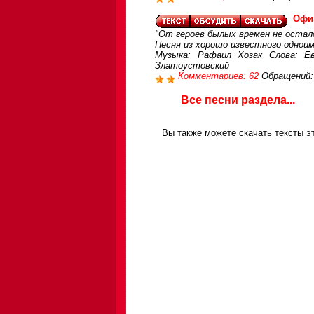
Офи
"От героев былых времен не остало
Песня из хорошо известного однои
Музыка: Рафаил Хозак Слова: Ев
Златоустовский
Комментариев: 62
Обращений:
Все песни раздела...
Вы также можете скачать тексты э