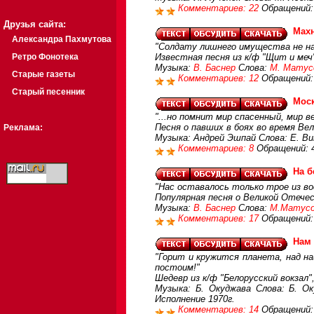
Комментариев: 22
Обращений:
Друзья сайта:
Махн
Александра Пахмутова
"Солдату лишнего имущества не над
Ретро Фонотека
Известная песня из к/ф "Щит и меч
Музыка:
В. Баснер
Слова:
М. Матус
Старые газеты
Комментариев: 12
Обращений:
Старый песенник
Мос
"...но помнит мир спасенный, мир в
Песня о павших в боях во время В
Реклама:
Музыка: Андрей Эшпай Слова: Е. В
Комментариев: 8
Обращений: 
На 
"Нас оставалось только трое из во
Популярная песня о Великой Отече
Музыка:
В. Баснер
Слова:
М.Матусо
Комментариев: 17
Обращений:
Нам 
"Горит и кружится планета, над на
постоим!"
Шедевр из к/ф "Белорусский вокзал
Музыка: Б. Окуджава Слова: Б. Ок
Исполнение 1970г.
Комментариев: 14
Обращений: