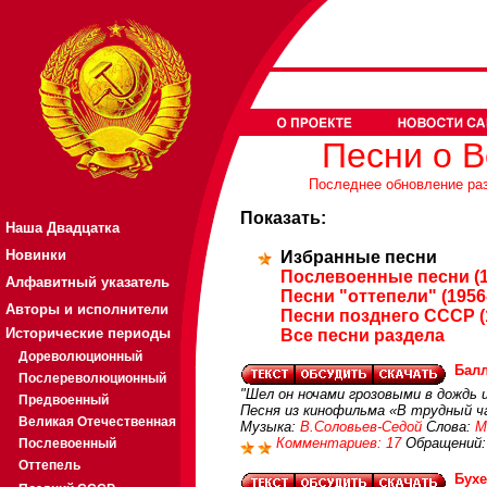
Песни о 
Последнее обновление разд
Показать:
Наша Двадцатка
Новинки
Избранные песни
Послевоенные песни (1
Алфавитный указатель
Песни "оттепели" (1956
Авторы и исполнители
Песни позднего СССР (
Исторические периоды
Все песни раздела
Дореволюционный
Балл
Послереволюционный
"Шел он ночами грозовыми в дождь и 
Предвоенный
Песня из кинофильма «В трудный ч
Великая Отечественная
Музыка:
В.Соловьев-Седой
Слова:
М
Комментариев: 17
Обращений:
Послевоенный
Оттепель
Бухе