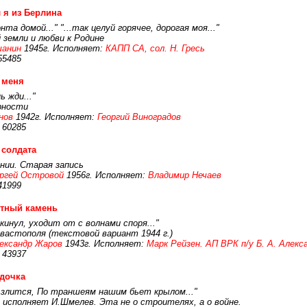
 я из Берлина
та домой..." "...так целуй горячее, дорогая моя..."
 земли и любви к Родине
шанин
1945г. Исполняет:
КАПП СА, сол. Н. Гресь
55485
 меня
ь жди..."
рности
нов
1942г. Исполняет:
Георгий Виноградов
 60285
 солдата
нии. Старая запись
ргей Островой
1956г. Исполняет:
Владимир Нечаев
41999
етный камень
инул, уходит от с волнами споря..."
вастополя (текстовой вариант 1944 г.)
ександр Жаров
1943г. Исполняет:
Марк Рейзен. АП ВРК п/у Б. А. Алекс
 43937
дочка
 злится, По траншеям нашим бьет крылом..."
 исполняет И.Шмелев. Эта не о строителях, а о войне.