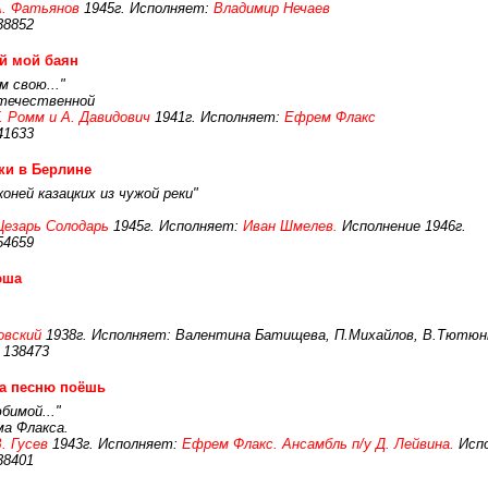
А. Фатьянов
1945г. Исполняет:
Владимир Нечаев
38852
й мой баян
м свою..."
Отечественной
. Ромм и А. Давидович
1941г. Исполняет:
Ефрем Флакс
41633
ки в Берлине
коней казацких из чужой реки"
Цезарь Солодарь
1945г. Исполняет:
Иван Шмелев.
Исполнение 1946г.
54659
юша
овский
1938г. Исполняет: Валентина Батищева, П.Михайлов, В.Тютюн
 138473
а песню поёшь
бимой..."
ма Флакса.
. Гусев
1943г. Исполняет:
Ефрем Флакс. Ансамбль п/у Д. Лейвина.
Испо
38401