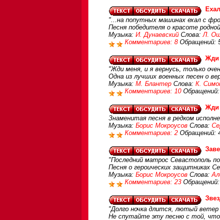
Ехал
"...на попутных машинах ехал с фрон
Песня победителя о красоте родной
Музыка:
И. Дунаевский
Слова:
Л. О
Комментариев: 8
Обращений: 
Жди
"Жди меня, и я вернусь, только очен
Одна из лучших военных песен о ве
Музыка:
М. Блантер
Слова:
К. Симо
Комментариев: 10
Обращений:
Жди
Знаменитая песня в редком исполне
Музыка:
Борис Мокроусов
Слова:
Се
Комментариев: 2
Обращений: 
Зав
"Последний матрос Севастополь пок
Песня о героических защитниках Се
Музыка:
Борис Мокроусов
Слова:
Ал
Комментариев: 23
Обращений:
Звез
"Долго ночка длится, лютый ветер
Не спутайте эту песню с той, что