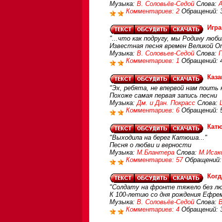
Музыка:
В. Соловьёв-Седой
Слова:
Комментариев: 2
Обращений: 
Игра
"...что как подругу, мы Родину люби
Известная песня времен Великой 
Музыка:
В. Соловьев-Седой
Слова:
Г
Комментариев: 1
Обращений: 
Каза
"Эх, ребята, не впервой нам поить 
Похоже самая первая запись песни
Музыка:
Дм. и Дан. Покрасс
Слова:
Комментариев: 6
Обращений: 
Кат
"Выходила на берег Катюша..."
Песня о любви и верности
Музыка:
М.Блантера
Слова:
М.Исак
Комментариев: 57
Обращений:
Когд
"Солдату на фронте тяжело без лю
К 100-летию со дня рождения Ефре
Музыка:
В. Соловьёв-Седой
Слова:
В
Комментариев: 4
Обращений: 