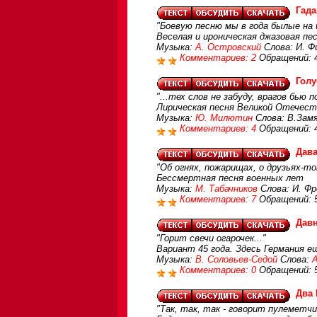
Гад
"Боевую песню мы в года былые на 
Веселая и ироническая джазовая пе
Музыка:
А. Островский
Слова: И. Ф
Комментариев: 2
Обращений: 
Голу
"...тех слов не забуду, врагов бью 
Лирическая песня Великой Отечест
Музыка:
Ю. Милютин
Слова: В.Зам
Комментариев: 4
Обращений: 
Дава
"Об огнях, пожарищах, о друзьях-то
Бессмертная песня военных лет
Музыка:
М. Табачников
Слова: И. Фр
Комментариев: 7
Обращений: 
Дав
"Горит свечи огарочек..."
Вариант 45 года. Здесь Германия 
Музыка:
В. Соловьев-Седой
Слова:
Комментариев: 0
Обращений: 
Два
"Так, так, так - говорит пулеметчи