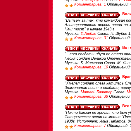
Комментариев: 1
Обращений: 
Волх
"Выпьем за тех, кто командовал рот
Альтернативная версия песни на 
Наш тост" в начале 1943 г
Музыка:
И.Любан
Слова: П. Шубин 1
Комментариев: 31
Обращений:
Вот 
"...вот солдаты идут по степи опал
Песня солдат Великой Отечественн
Музыка: К. Молчанов Слова: М. Ль
Комментариев: 10
Обращений:
Враг
"Хмелел солдат слеза катилась Сле
Знаменитая песня о солдате, верну
Музыка:
Матвей Блантер
Слова:
Ми
Комментариев: 38
Обращений:
Все
"Никто банзая не кричал, кто был 
Сатирическая песня на мотив "Прек
1938г. Исполняет: Илья Набатов, дж
Комментариев: 7
Обращений: 