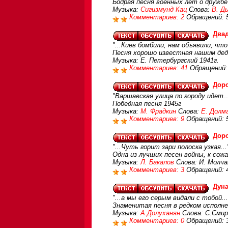
Бодрая песня военных лет о дружбе
Музыка:
Сигизмунд Кац
Слова:
В. Д
Комментариев: 2
Обращений: 
Двад
"...Киев бомбили, нам объявили, что
Песня хорошо известная нашим дед
Музыка: Е. Петербургский 1941г.
Комментариев: 41
Обращений:
Доро
"Варшавская улица по городу идет..
Победная песня 1945г
Музыка:
М. Фрадкин
Слова:
Е. Долм
Комментариев: 9
Обращений: 
Доро
"...Чуть горит зари полоска узкая...
Одна из лучших песен войны, к сож
Музыка:
Л. Бакалов
Слова: И. Молча
Комментариев: 3
Обращений: 
Дуна
"...а мы его серым видали с тобой...
Знаменитая песня в редком исполне
Музыка:
А.Долуханян
Слова: С.Сми
Комментариев: 0
Обращений: 