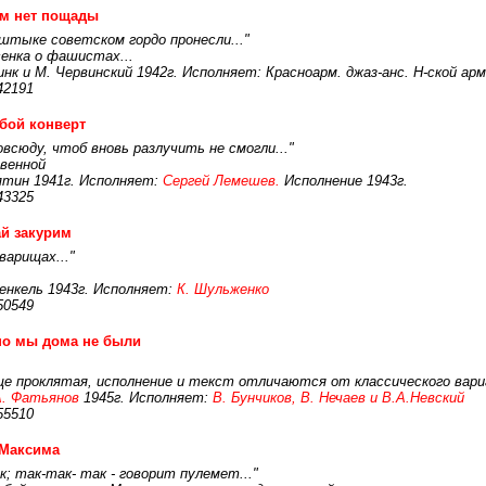
ам нет пощады
штыке советском гордо пронесли..."
сенка о фашистах...
инк и М. Червинский 1942г. Исполняет: Красноарм. джаз-анс. Н-ской ар
42191
бой конверт
повсюду, чтоб вновь разлучить не смогли..."
венной
ятин 1941г. Исполняет:
Сергей Лемешев.
Исполнение 1943г.
43325
й закурим
варищах..."
енкель 1943г. Исполняет:
К. Шульженко
50549
но мы дома не были
еще проклятая, исполнение и текст отличаются от классического вар
А. Фатьянов
1945г. Исполняет:
В. Бунчиков, В. Нечаев и В.А.Невский
55510
 Максима
к; так-так- так - говорит пулемет..."