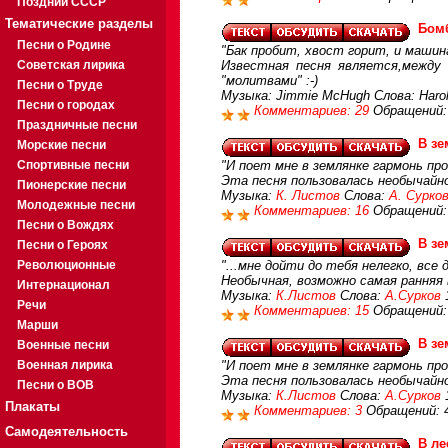
Поздний СССР
Тематические разделы
Бом
Песни о Родине
"Бак пробит, хвост горит, и машин
Советская лирика
Известная песня является,между 
"молитвами" :-)
Песни о Труде
Музыка: Jimmie McHugh Слова: Harol
Песни о городах
Комментариев: 29
Обращений:
Праздничные песни
В зе
Морские песни
Спортивные песни
"И поет мне в землянке гармонь про
Эта песня пользовалась необычайн
Пионерские песни
Музыка:
К. Листов
Слова:
А. Сурко
Молодежные песни
Комментариев: 16
Обращений:
Песни о Вождях
В зе
Песни о Героях
Революционные
"...мне дойти до тебя нелегко, все д
Необычная, возможно самая ранняя
Интернационал
Музыка:
К.Листов
Слова:
А.Сурков
1
Речи
Комментариев: 15
Обращений:
Марши
В зе
Военные песни
Военная лирика
"И поет мне в землянке гармонь про
Эта песня пользовалась необычайн
Песни о ВОВ
Музыка:
К.Листов
Слова:
А.Сурков
Плакаты
Комментариев: 3
Обращений: 
Самодеятельность
В л