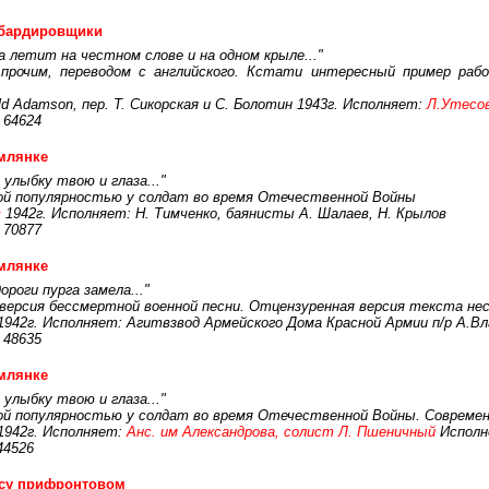
бардировщики
а летит на честном слове и на одном крыле..."
прочим, переводом с английского. Кстати интересный пример рабо
d Adamson, пер. Т. Сикорская и С. Болотин 1943г. Исполняет:
Л.Утесо
 64624
млянке
 улыбку твою и глаза..."
ой популярностью у солдат во время Отечественной Войны
в
1942г. Исполняет: Н. Тимченко, баянисты А. Шалаев, Н. Крылов
 70877
млянке
ороги пурга замела..."
 версия бессмертной военной песни. Отцензуренная версия текста не
942г. Исполняет: Агитвзвод Армейского Дома Красной Армии п/р А.Вл
 48635
млянке
 улыбку твою и глаза..."
ой популярностью у солдат во время Отечественной Войны. Совреме
1942г. Исполняет:
Анс. им Александрова, солист Л. Пшеничный
Исполне
44526
есу прифронтовом