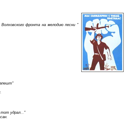
 Волховского фронта на мелодию песни "
дапешт"
.
 тот удрал..."
сан.