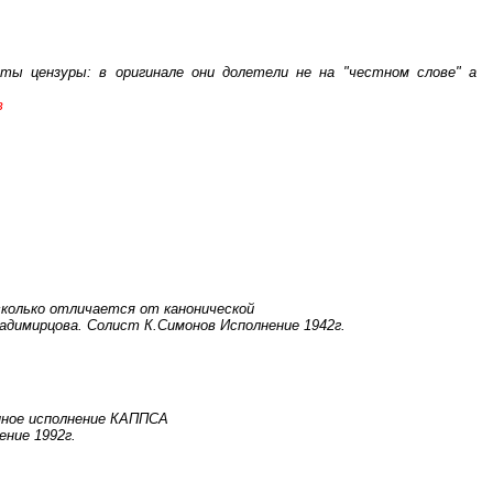
ты цензуры: в оригинале они долетели не на "честном слове" а
в
сколько отличается от канонической
адимирцова. Солист К.Симонов Исполнение 1942г.
нное исполнение КАППСА
ние 1992г.