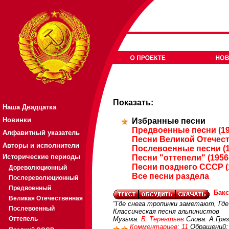
Показать:
Наша Двадцатка
Новинки
Избранные песни
Предвоенные песни (19
Алфавитный указатель
Песни Великой Отечест
Авторы и исполнители
Послевоенные песни (1
Исторические периоды
Песни "оттепели" (1956
Песни позднего СССР (
Дореволюционный
Все песни раздела
Послереволюционный
Предвоенный
Бакс
Великая Отечественная
"Где снега тропинки заметают, Гд
Послевоенный
Классическая песня альпинистов
Оттепель
Музыка:
Б. Терентьев
Слова: А.Гря
Комментариев: 11
Обращений: