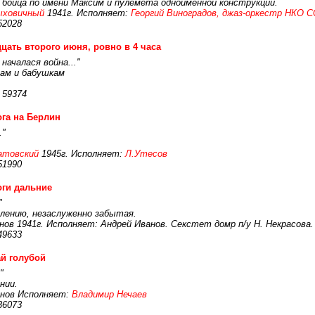
 бойца по имени Максим и пулемета одноименной конструкции.
ыховичный
1941г. Исполняет:
Георгий Виноградов, джаз-оркестр НКО 
52028
цать второго июня, ровно в 4 часа
 началася война..."
ам и бабушкам
 59374
га на Берлин
."
атовский
1945г. Исполняет:
Л.Утесов
51990
ги дальние
"
алению, незаслуженно забытая.
нов 1941г. Исполняет: Андрей Иванов. Секстет домр п/у Н. Некрасова.
49633
й голубой
"
нии.
рнов Исполняет:
Владимир Нечаев
36073