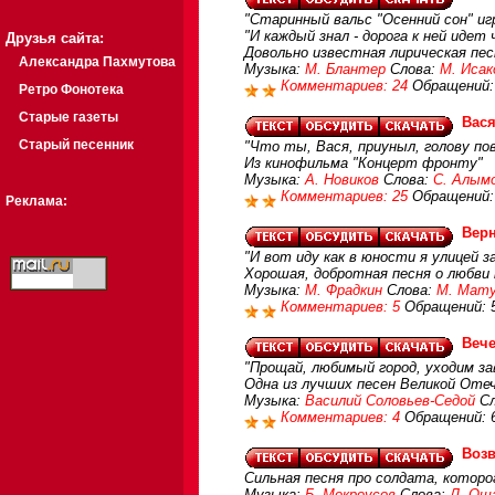
"Старинный вальс "Осенний сон" иг
"И каждый знал - дорога к ней идет 
Друзья сайта:
Довольно известная лирическая пе
Александра Пахмутова
Музыка:
М. Блантер
Слова:
М. Исак
Комментариев: 24
Обращений:
Ретро Фонотека
Старые газеты
Вася
Старый песенник
"Что ты, Вася, приуныл, голову пов
Из кинофильма "Концерт фронту"
Музыка:
А. Новиков
Слова:
С. Алым
Комментариев: 25
Обращений:
Реклама:
Верн
"И вот иду как в юности я улицей з
Хорошая, добротная песня о любви 
Музыка:
М. Фрадкин
Слова:
М. Мату
Комментариев: 5
Обращений: 
Вече
"Прощай, любимый город, уходим зав
Одна из лучших песен Великой Оте
Музыка:
Василий Соловьев-Седой
Сл
Комментариев: 4
Обращений: 
Воз
Сильная песня про солдата, которо
Музыка:
Б. Мокроусов
Слова:
Л. Ош