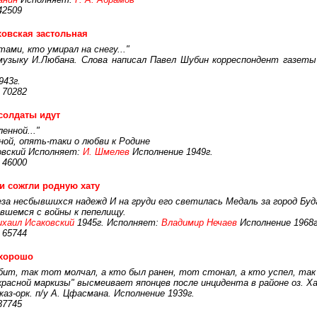
42509
овская застольная
ами, кто умирал на снегу..."
музыку И.Любана. Слова написал Павел Шубин корреспондент газеты
943г.
 70282
солдаты идут
енной..."
ой, опять-таки о любви к Родине
вовский Исполняет:
И. Шмелев
Исполнение 1949г.
 46000
и сожгли родную хату
за несбывшихся надежд И на груди его светилась Медаль за город Бу
вшемся с войны к пепелищу.
хаил Исаковский
1945г. Исполняет:
Владимир Нечаев
Исполнение 1968г
 65744
 хорошо
убит, так тот молчал, а кто был ранен, тот стонал, а кто успел, так
расной маркизы" высмеивает японцев после инцидента в районе оз. Ха
аз-орк. п/у А. Цфасмана. Исполнение 1939г.
37745