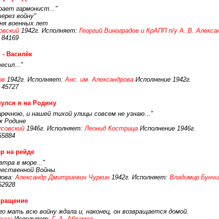
рает гармонист..."
через войну"
сня военных лет
овский
1942г. Исполняет:
Георгий Виноградов и КрАПП п/у А. В. Алекса
 84169
 - Василёк
есил..."
ов
1942г. Исполняет:
Анс. им. Александрова
Исполнение 1942г.
 45727
улся я на Родину
аречною, и нашей тихой улицы совсем не узнаю..."
к Родине
совский
1946г. Исполняет:
Леонид Кострица
Исполнение 1946г.
55884
р на рейде
тра в море..."
чественной Войны.
ова:
Александр Дмитриевич Чуркин
1942г. Исполняет:
Владимир Бунчи
62928
вращение
го мать всю войну ждала и, наконец, он возвращается домой.
анин
Исполняет:
Г. А. Абрамов