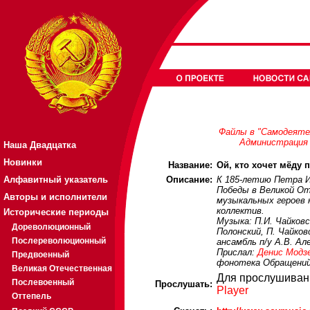
Файлы в "Самодеяте
Администрация 
Наша Двадцатка
Новинки
Название:
Ой, кто хочет мёду 
Алфавитный указатель
Описание:
К 185-летию Петра И
Победы в Великой От
Авторы и исполнители
музыкальных героев 
коллектив.
Исторические периоды
Музыка: П.И. Чайковс
Дореволюционный
Полонский, П. Чайко
Послереволюционный
ансамбль п/у А.В. Ал
Прислал:
Денис Модз
Предвоенный
фонотека
Обращений
Великая Отечественная
Для прослушиван
Послевоенный
Прослушать:
Player
Оттепель