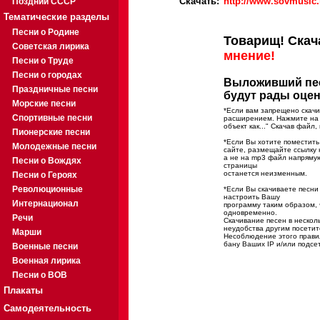
Скачать:
http://www.sovmusic
Поздний СССР
Тематические разделы
Песни о Родине
Товарищ! Скач
Советская лирика
мнение!
Песни о Труде
Песни о городах
Выложивший пес
Праздничные песни
будут рады оце
Морские песни
*Если вам запрещено скачи
Спортивные песни
расширением. Нажмите на 
объект как..." Скачав файл
Пионерские песни
*Если Вы хотите поместить
Молодежные песни
сайте, размещайте ссылку 
а не на mp3 файл напряму
Песни о Вождях
страницы
останется неизменным.
Песни о Героях
Революционные
*Если Вы скачиваете песн
настроить Вашу
Интернационал
программу таким образом, 
одновременно.
Речи
Скачивание песен в нескол
неудобства другим посетит
Марши
Несоблюдение этого правил
бану Ваших IP и/или подсе
Военные песни
Военная лирика
Песни о ВОВ
Плакаты
Самодеятельность